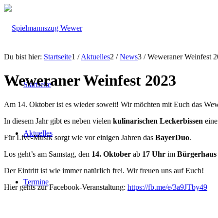
Du bist hier:
Startseite
1
/
Aktuelles
2
/
News
3
/
Weweraner Weinfest 
Weweraner Weinfest 2023
Startseite
Am 14. Oktober ist es wieder soweit! Wir möchten mit Euch das Wew
In diesem Jahr gibt es neben vielen
kulinarischen Leckerbissen
eine
Aktuelles
Für Live-Musik sorgt wie vor einigen Jahren das
BayerDuo
.
Los geht’s am Samstag, den
14. Oktober
ab
17 Uhr
im
Bürgerhaus
Der Eintritt ist wie immer natürlich frei. Wir freuen uns auf Euch!
Termine
Hier gehts zur Facebook-Veranstaltung:
https://fb.me/e/3a9JTby49