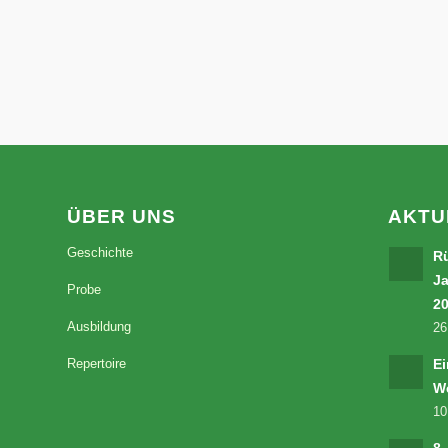
ÜBER UNS
AKTU
Geschichte
Rü
J
Probe
2
Ausbildung
26
Repertoire
Ei
W
10
8.