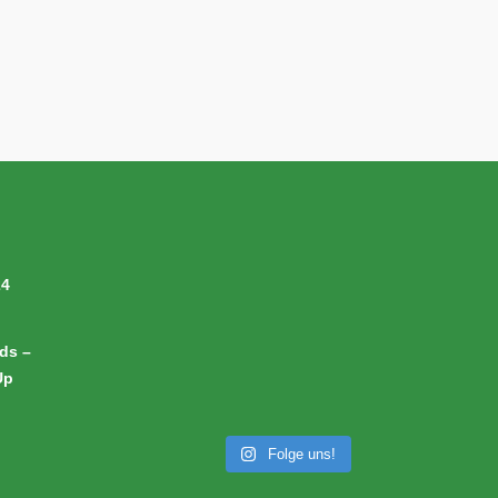
24
ds –
Up
Folge uns!