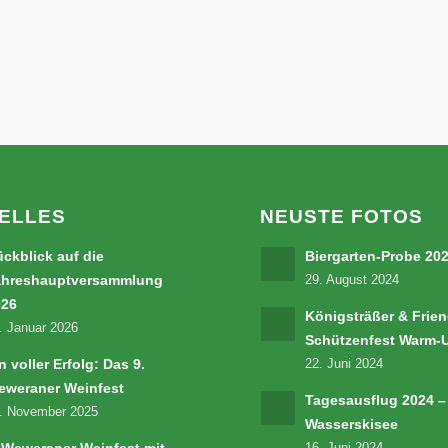
ELLES
NEUSTE FOTOS
ckblick auf die
Biergarten-Probe 20
ahreshauptversammlung
29. August 2024
026
Königsträßer & Frien
. Januar 2026
Schützenfest Warm-
n voller Erfolg: Das 9.
22. Juni 2024
eweraner Weinfest
Tagesausflug 2024 –
. November 2025
Wasserskisee
 Weweraner Weinfest mit
16. Juni 2024