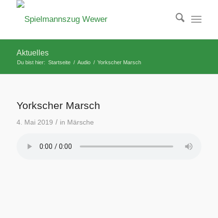
Aktuelles
Du bist hier:
Startseite
/
Audio
/
Yorkscher Marsch
Yorkscher Marsch
/
4. Mai 2019
in
Märsche