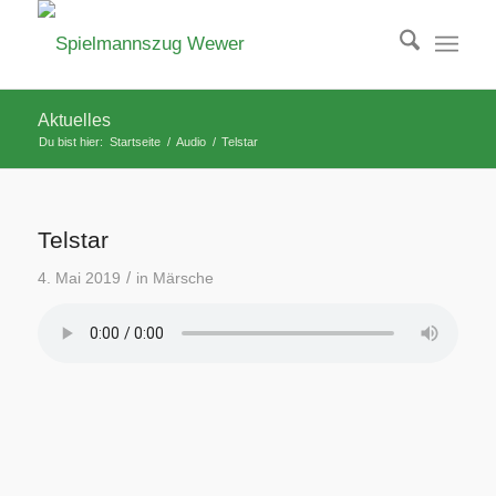
Aktuelles
Du bist hier:
Startseite
/
Audio
/
Telstar
Telstar
/
4. Mai 2019
in
Märsche